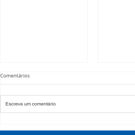
Comentários
Escreva um comentário
Processo Seletivo: Edital
Campanha:
001/2022
#oSUSquef