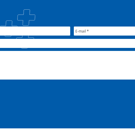
trat
Plan