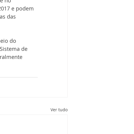
e no 
 2017 e podem 
as das 
eio do 
 Sistema de 
gralmente 
Ver tudo