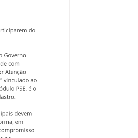
rticiparem do 
do Governo 
úde com 
or Atenção 
” vinculado ao 
ódulo PSE, é o 
astro.
cipais devem 
forma, em 
 compromisso 