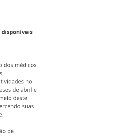
disponíveis 
ão dos médicos 
, 
tividades no 
ses de abril e 
meio deste 
ercendo suas 
. 
ção de 