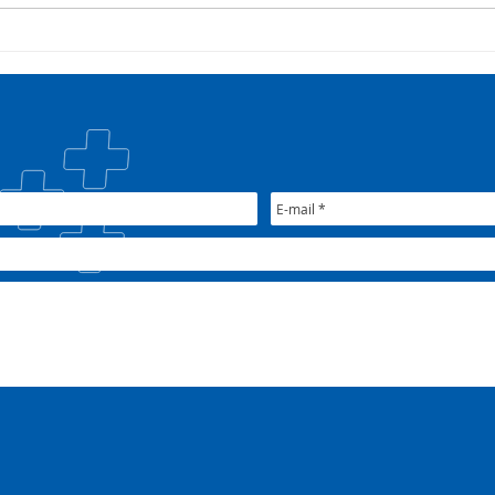
Campanha:
Saúd
#oSUSquefazemos
esta
trat
Plan