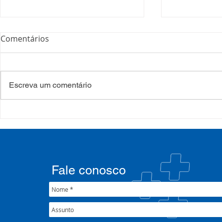
Comentários
Escreva um comentário
COSEMS/RS realiza
COSEMS/RS
formação sobre saúde
SETEC, real
mental e atenção
participa d
psicossocial em contexto de
CIB/RS
crise climática
Fale conosco