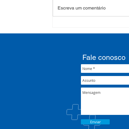
Escreva um comentário
COSEMS/RS realiza
formação sobre saúde
mental e atenção
psicossocial em contexto de
crise climática
Fale conosco
Enviar