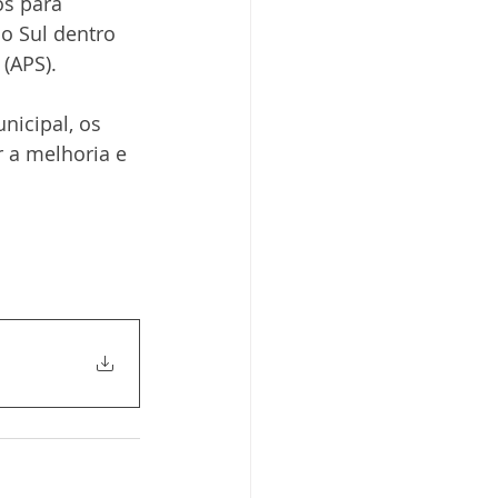
s para 
o Sul dentro 
(APS).
nicipal, os 
 a melhoria e 