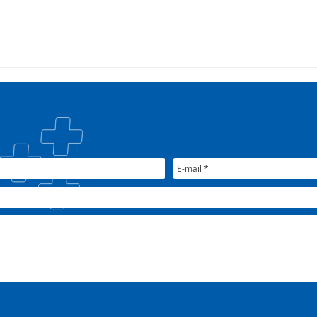
COSEMS/RS acompanha
35º 
SETEC, realiza Assembleia e
COSE
participa de pactuações da
muni
CIB/RS
junt
Nac