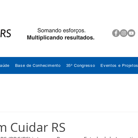
Saúde
Base de Conhecimento
35º Congresso
Eventos e Projeto
m Cuidar RS