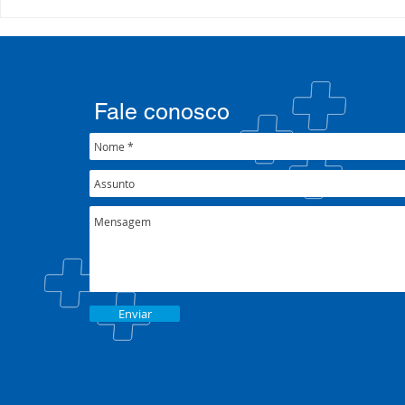
Processo Seletivo: Edital
Campanha:
001/2022
#oSUSquef
Fale conosco
Enviar