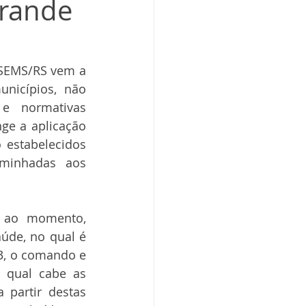
Grande
OSEMS/RS vem a 
nicípios, não 
 normativas 
ge a aplicação 
estabelecidos 
minhadas aos 
a ao momento, 
de, no qual é 
3, o comando e 
 qual cabe as 
 partir destas 