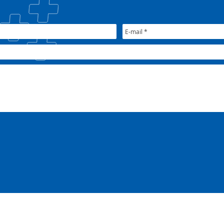
Nacional do CONASEMS
fort
públ