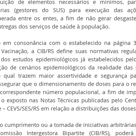
tituição de elementos necessários e mínimos, par
tárias (gestores do SUS) para execução das açõ
rada entre os entes, a fim de não gerar desgastes
ntregas dos serviços de saúde à população.
e em consonância com o estabelecido na página 31
 Vacinação, a CIB/RS define suas normativas regul
r dos estudos epidemiológicos já estabelecidos pelo
ção de cenários epidemiológicos da realidade das r
 qual trazem maior assertividade e segurança p
assegurar que o dimensionamento de doses para o re
e correspondente número populacional, a fim de impe
 exposto nas Notas Técnicas publicadas pelo Centr
 – CEVS/SES/RS em relação a distribuições das doses
 cumprimento ou a tomada de iniciativas arbitrárias
Comissão Intergestora Bipartite (CIB/RS), poderá