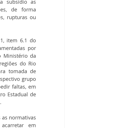
a subsídio as 
es, de forma 
, rupturas ou 
, item 6.1 do 
amentadas por 
 Ministério da 
egiões do Rio 
ara tomada de 
spectivo grupo 
dir faltas, em 
o Estadual de 
.
 as normativas 
 acarretar em 