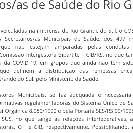
ios/as de Saúde do Rio 
s veiculadas na imprensa do Rio Grande do Sul, o C
os Secretários/as Municipais de Saúde, dos 497 mu
que não estejam amparadas pelas condutas e
Comissão Intergestora Bipartite – CIB/RS, no que tan
a da COVID-19, em grupos que ainda não têm sido 
 que definem a distribuição das remessas enca
rande do Sul, pelo Ministério da Saúde.
stores Municipais, se faz adequada e necessári
rmativas regulamentadoras do Sistema Único de Saú
ei Orgânica 8.080/1990 e pela Portaria SES/RS 09/199
SUS, no que tange as relações interfederativas, a
oras, CIT e CIB, respectivamente. Possibilitando, a