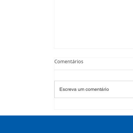
Comentários
Escreva um comentário
COSEMS/RS acompanha
SETEC, realiza Assembleia e
participa de pactuações da
CIB/RS